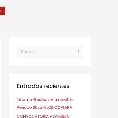
o
B
u
s
c
a
Entradas recientes
r
Informe Gestion IV trimestre
:
Periodo 2025-2026 CCPLARA
CONVOCATORIA ASAMBLEA