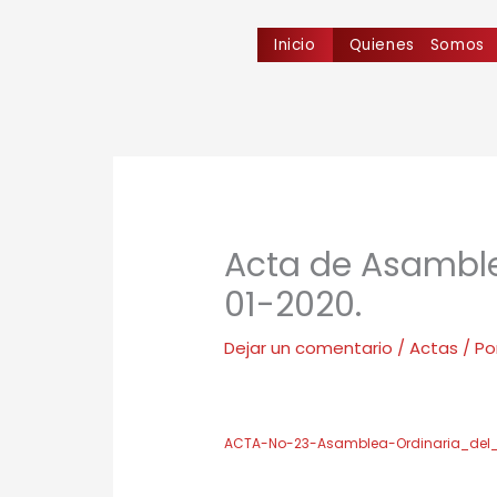
Ir
al
Inicio
Quienes Somos
contenido
Acta de Asamble
01-2020.
Dejar un comentario
/
Actas
/ Po
ACTA-No-23-Asamblea-Ordinaria_del_