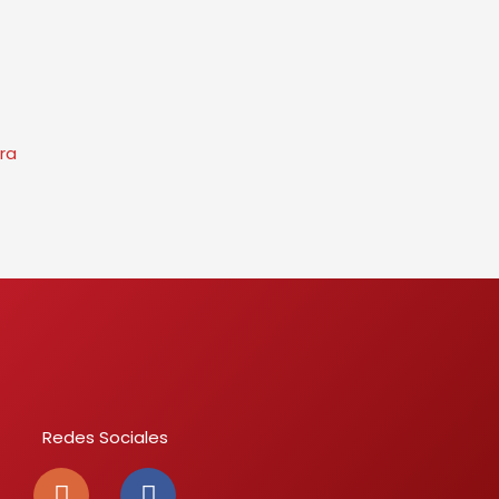
ra
Redes Sociales
I
F