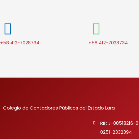
+58 412-7028734
+58 412-7028734
Colegio de Contadores Públicos del Estado Lara
RIF: J-08518216-0
0251-2332394