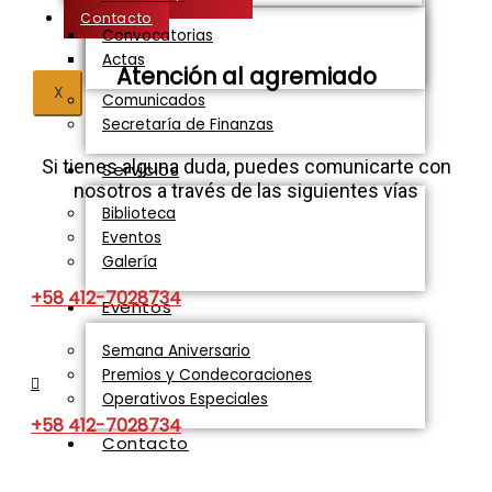
Contacto
Convocatorias
Actas
Atención al agremiado​
X
Comunicados
Secretaría de Finanzas
Si tienes alguna duda, puedes comunicarte con
Servicios
nosotros a través de las siguientes vías
Biblioteca
Eventos
Galería
+58 412-7028734
Eventos
Semana Aniversario
Premios y Condecoraciones
Operativos Especiales
+58 412-7028734
Contacto