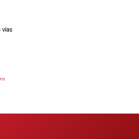
 vías
ra