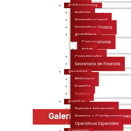
Publicaciones
Noticias
Normativa Legal
Normativa Técnica
Asambleas
Convocatorias
Actas
Comunicados
Secretaría de Finanzas
Servicios
Biblioteca
Eventos
Galería
Eventos
Semana Aniversario
Galerías
Premios y Condecoraciones
Operativos Especiales
Contacto