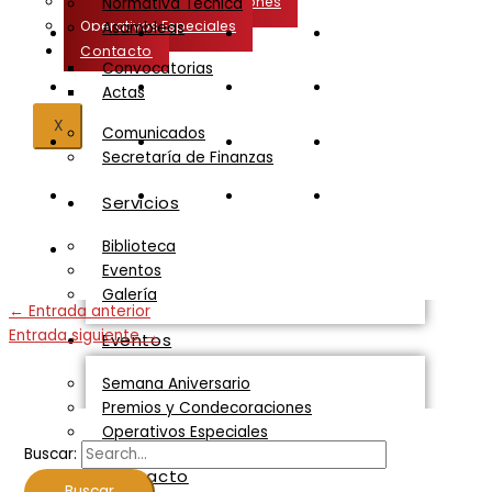
Premios y Condecoraciones
Normativa Técnica
Operativos Especiales
Asambleas
Contacto
Convocatorias
Actas
X
Comunicados
Secretaría de Finanzas
Servicios
Biblioteca
Eventos
Galería
←
Entrada anterior
Entrada siguiente
→
Eventos
Semana Aniversario
Premios y Condecoraciones
Operativos Especiales
Buscar:
Contacto