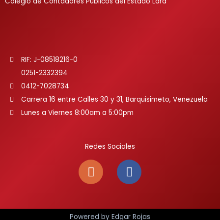
Colegio de Contadores Públicos del Estado Lara
RIF: J-08518216-0
0251-2332394
0412-7028734
Carrera 16 entre Calles 30 y 31, Barquisimeto, Venezuela
Lunes a Viernes 8:00am a 5:00pm
Redes Sociales
I
F
n
a
s
c
t
e
a
b
Powered by Edgar Rojas