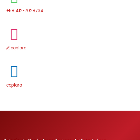
+58 412-7028734
@ccplara
ccplara