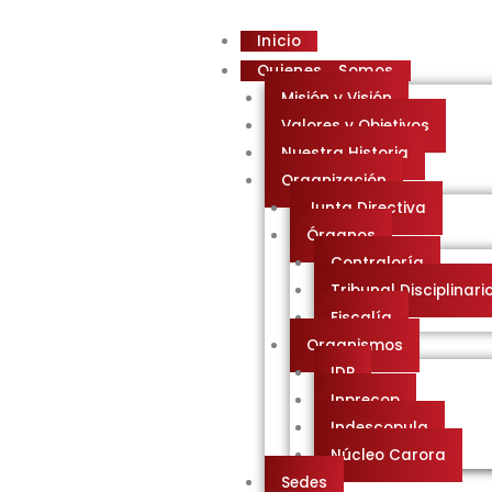
Inicio
Quienes Somos
Misión y Visión
Valores y Objetivos
Nuestra Historia
Organización
Junta Directiva
Órganos
Contraloría
Tribunal Disciplinari
Fiscalía
Organismos
IDP
Inprecop
Indescopula
Núcleo Carora
Sedes