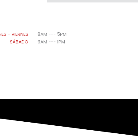
NES - VIERNES
8AM --- 5PM
SÁBADO
9AM --- 1PM