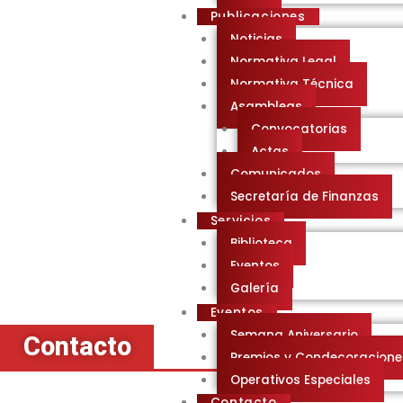
Publicaciones
Noticias
Normativa Legal
Normativa Técnica
Asambleas
Convocatorias
Actas
Comunicados
Secretaría de Finanzas
Servicios
Biblioteca
Eventos
Galería
Eventos
Semana Aniversario
Contacto
Premios y Condecoracione
Operativos Especiales
Contacto