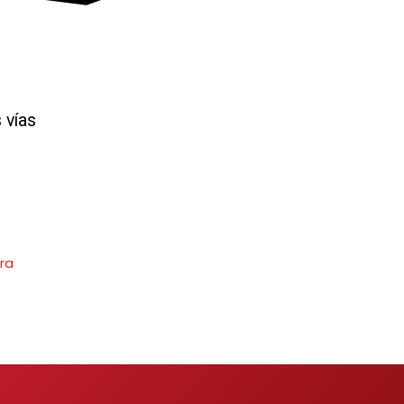
 vías
ra