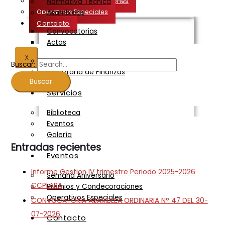
Premios y Condecoraciones
Normativa Técnica
Operativos Especiales
Asambleas
Contacto
Convocatorias
Actas
X
Comunicados
Buscar:
Secretaría de Finanzas
Servicios
Biblioteca
Eventos
Galería
Entradas recientes
Eventos
Informe Gestion IV trimestre Periodo 2025-2026
Semana Aniversario
CCPLARA
Premios y Condecoraciones
Operativos Especiales
CONVOCATORIA ASAMBLEA ORDINARIA N° 47 DEL 30-
07-2026
Contacto