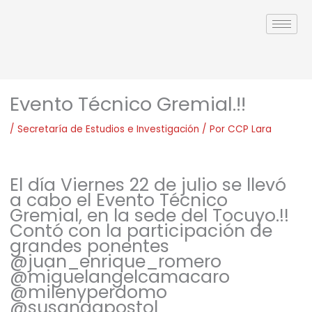
Ir
al
contenido
Evento Técnico Gremial.!!
/
Secretaría de Estudios e Investigación
/ Por
CCP Lara
El día Viernes 22 de julio se llevó
a cabo el Evento Técnico
Gremial, en la sede del Tocuyo.!!
Contó con la participación de
grandes ponentes
@juan_enrique_romero
@miguelangelcamacaro
@milenyperdomo
@susanaapostol