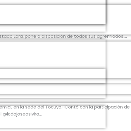
stado Lara, pone a disposición de todos sus agremiados....
o Gremial, en la sede del Tocuyo.!!Contó con la participaci
cdojoseasivira...