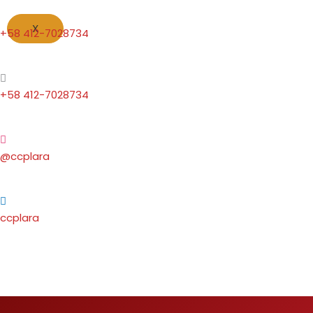
X
+58 412-7028734
+58 412-7028734
@ccplara
ccplara