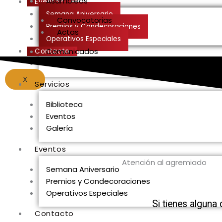
Asambleas
Eventos
Semana Aniversario
Convocatorias
Premios y Condecoraciones
Actas
Operativos Especiales
Comunicados
Contacto
Secretaría de Finanzas
X
Servicios
Biblioteca
Eventos
Galería
Eventos
Atención al agremiado​
Semana Aniversario
Premios y Condecoraciones
Operativos Especiales
Si tienes alguna
Contacto