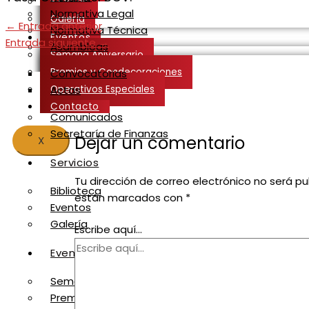
Eventos
Normativa Legal
Galería
←
Entrada anterior
Normativa Técnica
Eventos
Entrada siguiente
→
Asambleas
Semana Aniversario
Premios y Condecoraciones
Convocatorias
Operativos Especiales
Actas
Contacto
Comunicados
Secretaría de Finanzas
Dejar un comentario
X
Servicios
Tu dirección de correo electrónico no será pu
Biblioteca
están marcados con
*
Eventos
Galería
Escribe aquí...
Eventos
Semana Aniversario
Premios y Condecoraciones