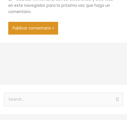
en este navegador para la próxima vez que haga un
comentario.
B
u
s
c