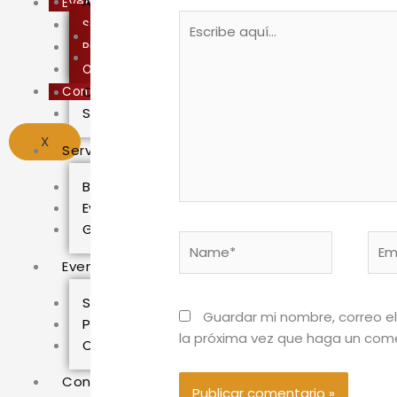
Asambleas
Eventos
Escribe
Semana Aniversario
Convocatorias
aquí...
Premios y Condecoraciones
Actas
Operativos Especiales
Comunicados
Contacto
Secretaría de Finanzas
X
Servicios
Biblioteca
Eventos
Galería
Name*
Emai
Eventos
Semana Aniversario
Guardar mi nombre, correo el
Premios y Condecoraciones
la próxima vez que haga un come
Operativos Especiales
Contacto