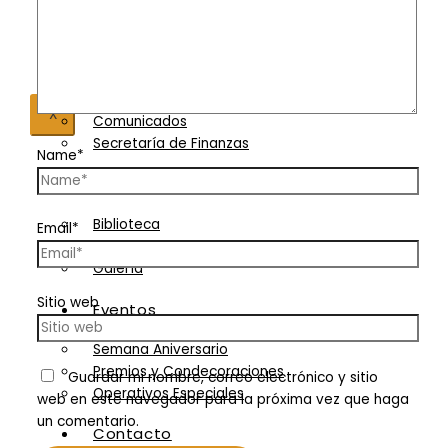
Premios y Condecoraciones
Normativa Técnica
Operativos Especiales
Asambleas
Contacto
Convocatorias
Actas
X
Comunicados
Secretaría de Finanzas
Name*
Servicios
Biblioteca
Email*
Eventos
Galería
Sitio web
Eventos
Semana Aniversario
Premios y Condecoraciones
Guardar mi nombre, correo electrónico y sitio
Operativos Especiales
web en este navegador para la próxima vez que haga
un comentario.
Contacto