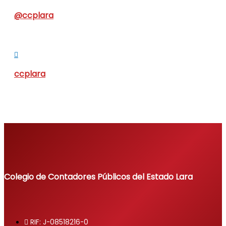
@ccplara
ccplara
Colegio de Contadores Públicos del Estado Lara
RIF: J-08518216-0