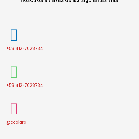
nosotros a través de las siguientes vías
+58 412-7028734
+58 412-7028734
@ccplara