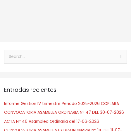
B
u
s
c
Entradas recientes
a
r
Informe Gestion IV trimestre Periodo 2025-2026 CCPLARA
:
CONVOCATORIA ASAMBLEA ORDINARIA N° 47 DEL 30-07-2026
ACTA N° 46 Asamblea Ordinaria del 17-06-2026
CONVOCATORIA ASAMBLEA EXTRAORDINARIA N° 14 DEL 11-07-