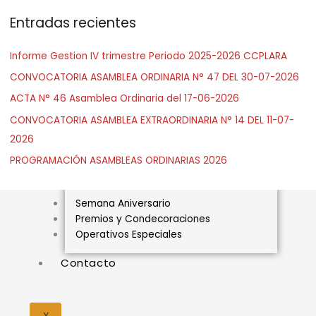
Convocatorias
c
Actas
Entradas recientes
a
r
Comunicados
X
Informe Gestion IV trimestre Periodo 2025-2026 CCPLARA
Secretaría de Finanzas
:
CONVOCATORIA ASAMBLEA ORDINARIA N° 47 DEL 30-07-2026
Servicios
ACTA N° 46 Asamblea Ordinaria del 17-06-2026
Biblioteca
CONVOCATORIA ASAMBLEA EXTRAORDINARIA N° 14 DEL 11-07-
Eventos
2026
Galería
PROGRAMACIÓN ASAMBLEAS ORDINARIAS 2026
Eventos
Semana Aniversario
Premios y Condecoraciones
Operativos Especiales
Contacto