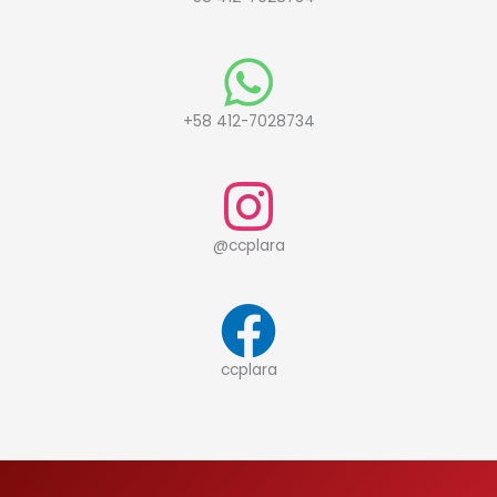
+58 412-7028734
@ccplara
ccplara