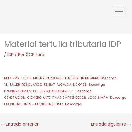
Ir
al
contenido
Material tertulia tributaria IDP
/
IDP
/ Por
CCP Lara
REFORMA-LOCTI.-MILENY-PERDOMO.-TERTULIA-TRIBUTARIA
Descarga
1.1.-TALLER-RESGUARGO-SENIAT-ALCALDIA-LICORES
Descarga
PRONUNCIAMIENTOS-SENIAT-SUDEBAN-IDP
Descarga
GENERACION-COMERCIANTE-PYME-EMPRENDEDOR-JOSE-SIVIRA
Descarga
EXONERACIONES-–EXENCIONES-ISLr
Descarga
←
Entrada anterior
Entrada siguiente
→