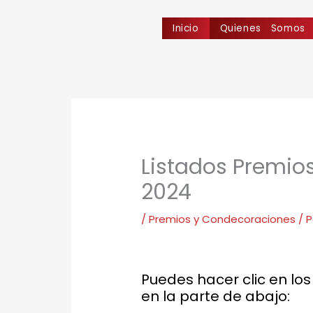
Ir
al
Inicio
Quienes Somos
contenido
Listados Premio
2024
/
Premios y Condecoraciones
/ 
Puedes hacer clic en lo
en la parte de abajo: