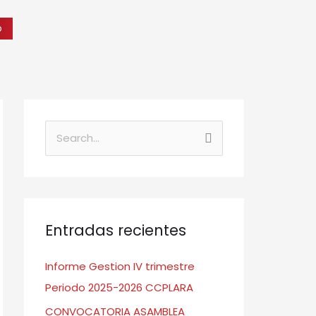
o
B
u
s
c
a
Entradas recientes
r
Informe Gestion IV trimestre
:
Periodo 2025-2026 CCPLARA
CONVOCATORIA ASAMBLEA