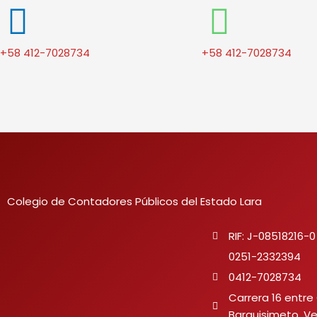
+58 412-7028734
+58 412-7028734
Colegio de Contadores Públicos del Estado Lara
RIF: J-08518216-0
0251-2332394
0412-7028734
Carrera 16 entre 
Barquisimeto, V