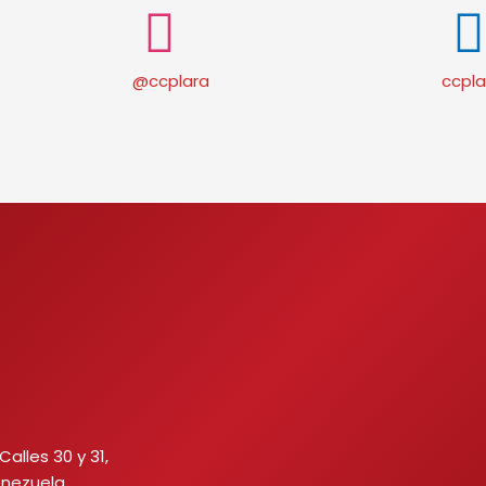
@ccplara
ccpla
Calles 30 y 31,
enezuela