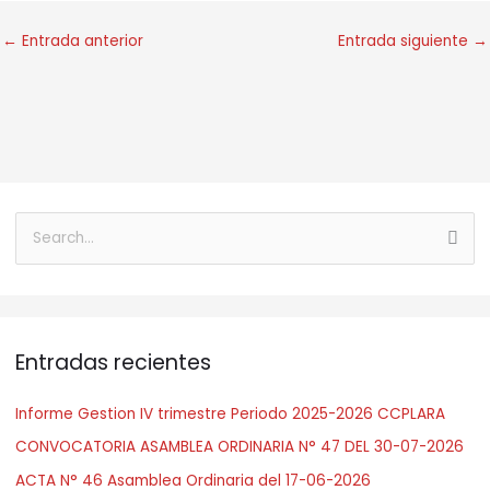
←
Entrada anterior
Entrada siguiente
→
B
u
s
c
Entradas recientes
a
r
Informe Gestion IV trimestre Periodo 2025-2026 CCPLARA
:
CONVOCATORIA ASAMBLEA ORDINARIA N° 47 DEL 30-07-2026
ACTA N° 46 Asamblea Ordinaria del 17-06-2026