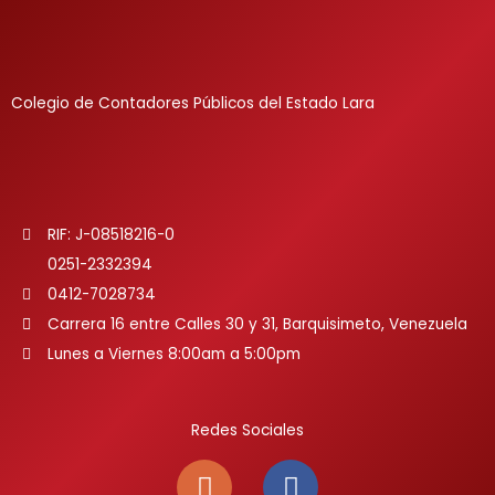
Colegio de Contadores Públicos del Estado Lara
RIF: J-08518216-0
0251-2332394
0412-7028734
Carrera 16 entre Calles 30 y 31, Barquisimeto, Venezuela
Lunes a Viernes 8:00am a 5:00pm
Redes Sociales
I
F