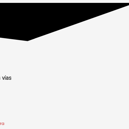
 vías
ra