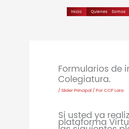
Ir
al
Inicio
Quienes Somos
contenido
Formularios de i
Colegiatura.
/
Slider Principal
/ Por
CCP Lara
Si usted ya reali
plataforma Virtu