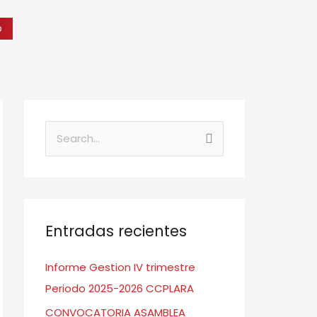
o
B
u
s
c
a
Entradas recientes
r
Informe Gestion IV trimestre
:
Periodo 2025-2026 CCPLARA
CONVOCATORIA ASAMBLEA