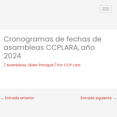
Ir
al
contenido
Cronogramas de fechas de
asambleas CCPLARA, año
2024
/
Asambleas
,
Slider Principal
/ Por
CCP Lara
←
Entrada anterior
Entrada siguiente
→