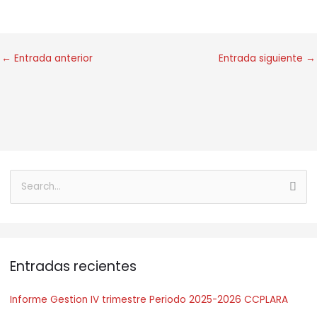
←
Entrada anterior
Entrada siguiente
→
B
u
s
c
Entradas recientes
a
r
Informe Gestion IV trimestre Periodo 2025-2026 CCPLARA
: