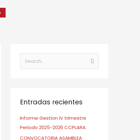
o
B
u
s
c
a
Entradas recientes
r
Informe Gestion IV trimestre
:
Periodo 2025-2026 CCPLARA
CONVOCATORIA ASAMBLEA