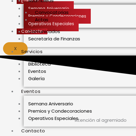
Asambleas
Eventos
Semana Aniversario
Convocatorias
Premios y Condecoraciones
Actas
Operativos Especiales
Comunicados
Contacto
Secretaría de Finanzas
X
Servicios
Biblioteca
Eventos
Galería
Eventos
Semana Aniversario
Premios y Condecoraciones
Operativos Especiales
Atención al agremiado​
Contacto